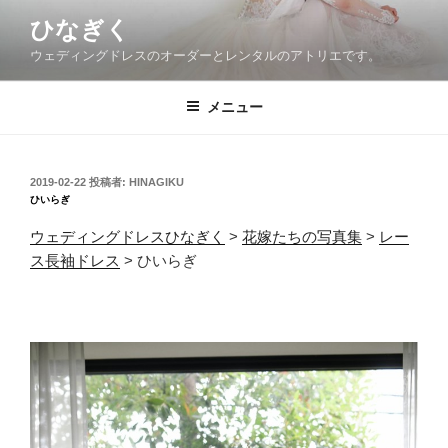
コ
ひなぎく
ン
ウェディングドレスのオーダーとレンタルのアトリエです。
テ
ン
ツ
メニュー
へ
ス
キ
投
2019-02-22
投稿者:
HINAGIKU
稿
ッ
ひいらぎ
日:
プ
ウェディングドレスひなぎく
>
花嫁たちの写真集
>
レー
ス長袖ドレス
> ひいらぎ