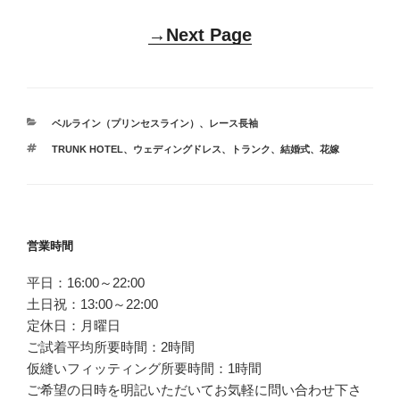
→Next Page
カ
ベルライン（プリンセスライン）
、
レース長袖
テ
タ
TRUNK HOTEL
、
ウェディングドレス
、
トランク
、
結婚式
、
花嫁
ゴ
グ
リ
ー
投
営業時間
稿
平日：16:00～22:00
ナ
土日祝：13:00～22:00
ビ
定休日：月曜日
ゲ
ご試着平均所要時間：2時間
ー
仮縫いフィッティング所要時間：1時間
シ
ご希望の日時を明記いただいてお気軽に問い合わせ下さ