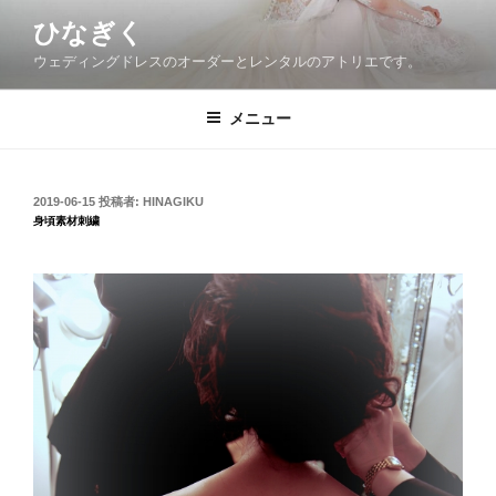
コ
ひなぎく
ン
ウェディングドレスのオーダーとレンタルのアトリエです。
テ
ン
ツ
メニュー
へ
ス
キ
投
2019-06-15
投稿者:
HINAGIKU
稿
ッ
身頃素材刺繍
日:
プ