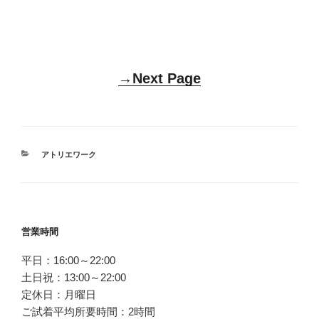
→Next Page
カ
アトリエワーク
テ
ゴ
リ
ー
投
営業時間
稿
平日：16:00～22:00
ナ
土日祝：13:00～22:00
ビ
定休日：月曜日
ゲ
ご試着平均所要時間：2時間