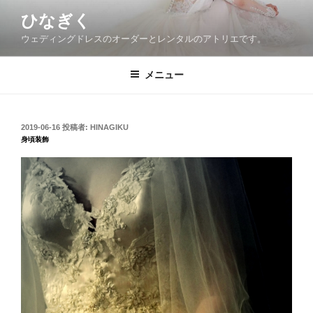
コ
ひなぎく
ン
ウェディングドレスのオーダーとレンタルのアトリエです。
テ
ン
ツ
メニュー
へ
ス
キ
投
2019-06-16
投稿者:
HINAGIKU
稿
ッ
身頃装飾
日:
プ