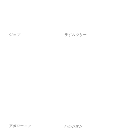
ジョブ
ライムツリー
アポローニャ
ハルジオン