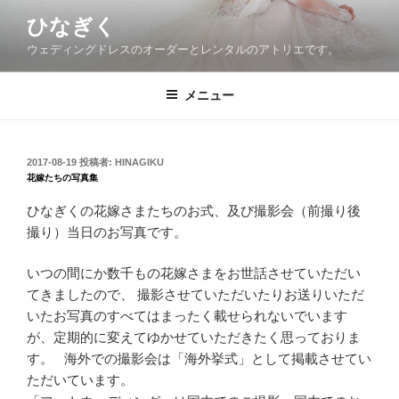
コ
ひなぎく
ン
ウェディングドレスのオーダーとレンタルのアトリエです。
テ
ン
ツ
メニュー
へ
ス
キ
投
2017-08-19
投稿者:
HINAGIKU
稿
ッ
花嫁たちの写真集
日:
プ
ひなぎくの花嫁さまたちのお式、及び撮影会（前撮り後
撮り）
当日のお写真です。
いつの間にか数千もの花嫁さまをお世話させていただい
てきました
ので、
撮影させていただいたりお送りいただ
いたお写真のすべてはまった
く載せられないでいます
が、
定期的に変えてゆかせていただきたく思っておりま
す。 海外での撮影会は「海外挙式」
として掲載させてい
ただいています。