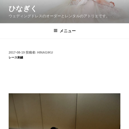
コ
ひなぎく
ン
ウェディングドレスのオーダーとレンタルのアトリエです。
テ
ン
ツ
メニュー
へ
ス
キ
投
2017-08-19
投稿者:
HINAGIKU
稿
ッ
レース刺繍
日:
プ