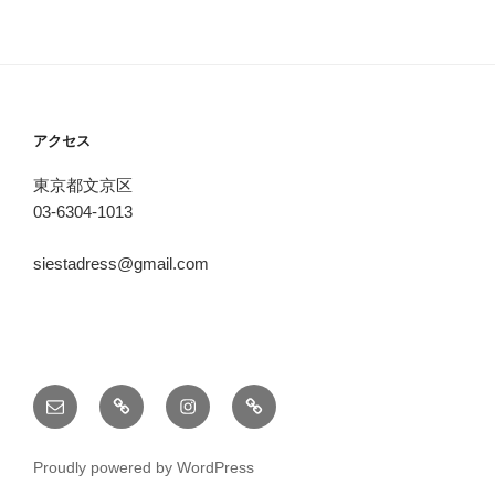
アクセス
東京都文京区
03-6304-1013
siestadress@gmail.com
メ
note
Instagram
pinterest
ー
ル
Proudly powered by WordPress