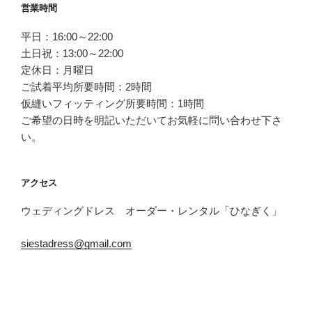
投
営業時間
稿
平日：16:00～22:00
ナ
土日祝：13:00～22:00
ビ
定休日：月曜日
ゲ
ご試着平均所要時間：2時間
ー
仮縫いフィッティング所要時間：1時間
シ
ご希望の日時を明記いただいてお気軽に問い合わせ下さ
ョ
い。
ン
アクセス
ウェディングドレス オーダー・レンタル「ひなぎく」
siestadress@gmail.com