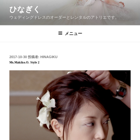
コ
ひなぎく
ン
ウェディングドレスのオーダーとレンタルのアトリエです。
テ
ン
ツ
メニュー
へ
ス
キ
投
2017-10-30
投稿者:
HINAGIKU
稿
ッ
Ms.Makiko.O. Style 2
日:
プ