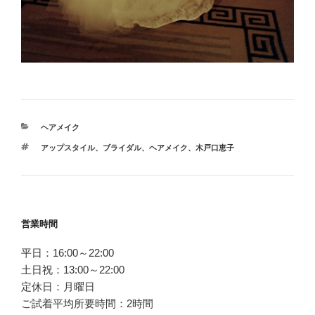
カ
ヘアメイク
テ
タ
アップスタイル
、
ブライダル
、
ヘアメイク
、
木戸口恵子
ゴ
グ
リ
ー
投
営業時間
稿
平日：16:00～22:00
ナ
土日祝：13:00～22:00
ビ
定休日：月曜日
ゲ
ご試着平均所要時間：2時間