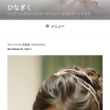
コ
ひなぎく
ン
ウェディングドレスのオーダーとレンタルのアトリエです。
テ
ン
ツ
メニュー
へ
ス
キ
投
2017-10-30
投稿者:
HINAGIKU
稿
ッ
Ms.Wakako.H. Style 3
日:
プ