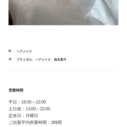
カ
ヘアメイク
テ
タ
ブライダル
、
ヘアメイク
、
栢木真弓
ゴ
グ
リ
ー
投
営業時間
稿
平日：16:00～22:00
ナ
土日祝：13:00～22:00
ビ
定休日：月曜日
ゲ
ご試着平均所要時間：2時間