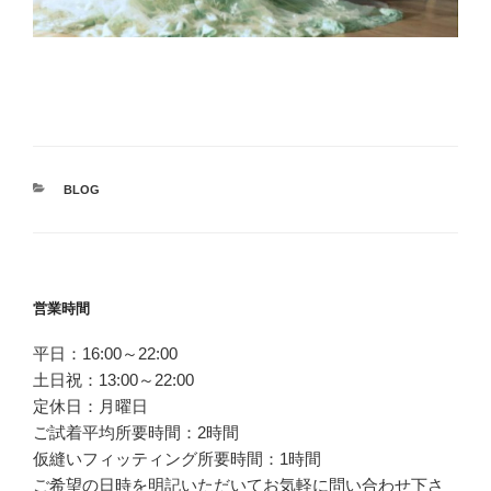
カ
BLOG
テ
ゴ
リ
ー
投
営業時間
稿
平日：16:00～22:00
ナ
土日祝：13:00～22:00
ビ
定休日：月曜日
ゲ
ご試着平均所要時間：2時間
ー
仮縫いフィッティング所要時間：1時間
シ
ご希望の日時を明記いただいてお気軽に問い合わせ下さ