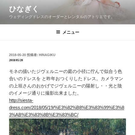
コ
ひなぎく
ン
ウェディングドレスのオーダーとレンタルのアトリエです。
テ
ン
ツ
メニュー
へ
ス
キ
投
2018-05-20
投稿者:
HINAGIKU
稿
ッ
2018/05/20
日:
プ
モネの描いたジヴェルニーの庭の小径に佇んで似合う色
合いのドレスを と昨年おつくりしたドレス。カメラマン
の上垣さんのおかげでジヴェルニーの陽射し・・光と陰
のイメージ通りに撮影出来ました。
http://siesta-
dress.com/2018/05/19/%E3%82%B8%E3%83%99%E3%8
3%AB%E3%83%8B%E3%83%BC/