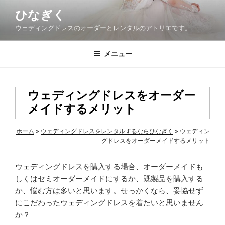
コ
ひなぎく
ン
ウェディングドレスのオーダーとレンタルのアトリエです。
テ
ン
ツ
メニュー
へ
ス
キ
ウェディングドレスをオーダー
ッ
メイドするメリット
プ
ホーム
»
ウェディングドレスをレンタルするならひなぎく
»
ウェディン
グドレスをオーダーメイドするメリット
ウェディングドレスを購入する場合、オーダーメイドも
しくはセミオーダーメイドにするか、既製品を購入する
か、悩む方は多いと思います。せっかくなら、妥協せず
にこだわったウェディングドレスを着たいと思いません
か？